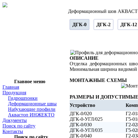
Деформационный шов АКВАСТ
ДГК-0
ДГК-2
ДГК-12
ОПИСАНИЕ
Отделка деформационных шво
Минимальная ширина видимой ч
МОНТАЖНЫЕ СХЕМЫ
Главное меню
Главная
Продукция
РАЗМЕРЫ И ДОПУСТИМЫ
Гидрошпонки
Деформационные швы
Устройство
Комп
Набухающие профили
ДГК-0/020
Г2-01
Аквастоп ИНЖЕКТО
ДГК-0-УГЛ/025
Г5-01
Документы
ДГК-0/030
Г2-02
Поиск по сайту
ДГК-0-УГЛ/035
Г5-02
Контакты
ДГК-0/040
Г2-03
Поиск по сайту