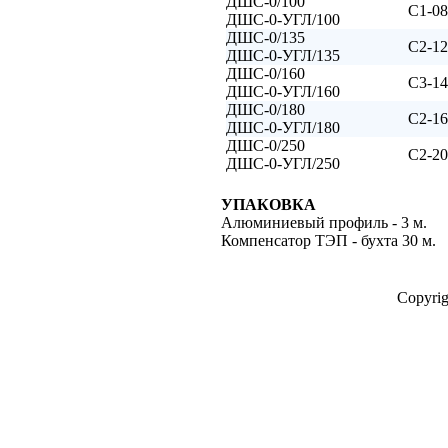
ДШС-0/100
С1-08
ДШС-0-УГЛ/100
ДШС-0/135
С2-12
ДШС-0-УГЛ/135
ДШС-0/160
С3-14
ДШС-0-УГЛ/160
ДШС-0/180
С2-16
ДШС-0-УГЛ/180
ДШС-0/250
С2-20
ДШС-0-УГЛ/250
УПАКОВКА
Алюминиевый профиль - 3 м.
Компенсатор ТЭП - бухта 30 м.
Copyri