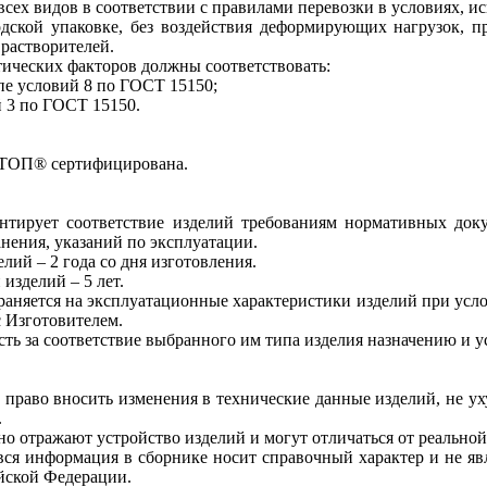
всех видов в соответствии с правилами перевозки в условиях, 
водской упаковке, без воздействия деформирующих нагрузок,
растворителей.
тических факторов должны соответствовать:
е условий 8 по ГОСТ 15150;
 3 по ГОСТ 15150.
ТОП® сертифицирована.
антирует соответствие изделий требованиям нормативных до
нения, указаний по эксплуатации.
лий – 2 года со дня изготовления.
изделий – 5 лет.
раняется на эксплуатационные характеристики изделий при усло
 Изготовителем.
сть за соответствие выбранного им типа изделия назначению и у
й право вносить изменения в технические данные изделий, не 
.
 отражают устройство изделий и могут отличаться от реальной
ся информация в сборнике носит справочный характер и не яв
йской Федерации.