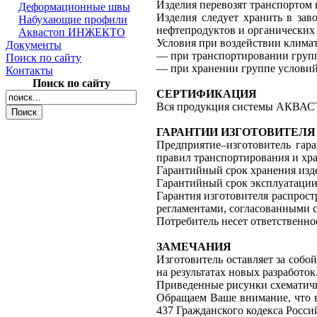
Изделия перевозят транспортом 
Деформационные швы
Изделия следует хранить в за
Набухающие профили
нефтепродуктов и органических 
Аквастоп ИНЖЕКТО
Условия при воздействии клима
Документы
— при транспортировании групп
Поиск по сайту
— при хранении группе условий
Контакты
Поиск по сайту
СЕРТИФИКАЦИЯ
Вся продукция системы АКВАС
ГАРАНТИИ ИЗГОТОВИТЕЛЯ
Предприятие–изготовитель гар
правил транспортирования и хра
Гарантийный срок хранения изде
Гарантийный срок эксплуатации 
Гарантия изготовителя распрост
регламентами, согласованными с
Потребитель несет ответственно
ЗАМЕЧАНИЯ
Изготовитель оставляет за собо
на результатах новых разработок
Приведенные рисунки схематично
Обращаем Ваше внимание, что в
437 Гражданского кодекса Росси