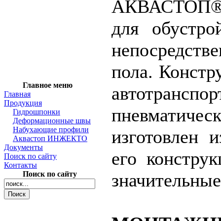
АКВАСТОП® 
для обустро
непосредств
пола. Констр
Главное меню
автотрансп
Главная
Продукция
пневматичес
Гидрошпонки
Деформационные швы
Набухающие профили
изготовлен и
Аквастоп ИНЖЕКТО
Документы
его конструк
Поиск по сайту
Контакты
Поиск по сайту
значительные