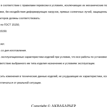
 в соответствии с правилами перевозки в условиях, исключающих их механические по
овке, без воздействия деформирующих нагрузок, прямых солнечных лучей, защищенны
кторов должны соответствовать:
 по ГОСТ 15150;
15150.
лет.
 со дня изготовления.
а эксплуатационные характеристики изделий при условии, что все работы по установк
тветствие выбранного им типа изделия назначению и условиям эксплуатации.
осить изменения в технические данные изделий, не ухудшающие их характеристики, ос
тличаться от реальной ситуации.
Copyright © АКВАБАРЬЕР